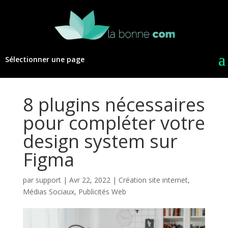
Sélectionner une page
8 plugins nécessaires
pour compléter votre
design system sur
Figma
par
support
|
Avr 22, 2022
|
Création site internet
,
Médias Sociaux
,
Publicités Web