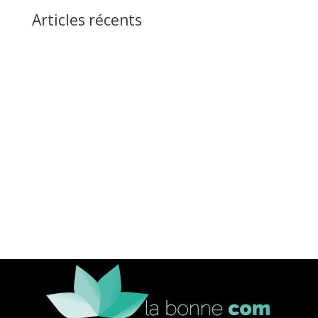
Articles récents
L’Intelligence Artificielle : Révolution ou Évolution pour
la Conception Web ?
Comment créer des pages de destination de haute
qualité pour Google Ads
Entreprises, pourquoi créer une fiche Google My
Business ?
5 conseils pour attirer de nouveaux clients
L’importance de la vitesse de chargement pour votre
référencement : Comment les nouveaux processeurs
peuvent améliorer votre site