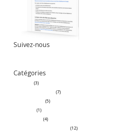
Suivez-nous
Catégories
Actualités
(3)
Création site internet
(7)
Médias Sociaux
(5)
Non classé
(1)
Publicités Web
(4)
Référencement Naturel/SEO
(12)